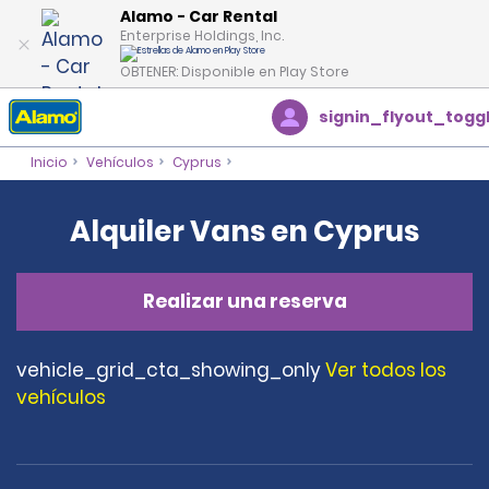
Alamo - Car Rental
Enterprise Holdings, Inc.
OBTENER: Disponible en Play Store
signin_flyout_togg
Inicio
Vehículos
Cyprus
Alquiler Vans en Cyprus
Realizar una reserva
vehicle_grid_cta_showing_only
Ver todos los
vehículos