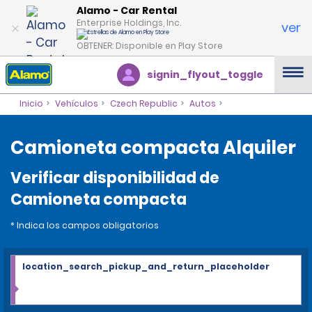
Alamo - Car Rental
Enterprise Holdings, Inc.
ver
OBTENER: Disponible en Play Store
signin_flyout_toggle
Inicio
Vehículos
Czech Republic
Autos
Camioneta compacta Alquiler
Verificar disponibilidad de
Camioneta compacta
* Indica los campos obligatorios
location_search_pickup_and_return_placeholder