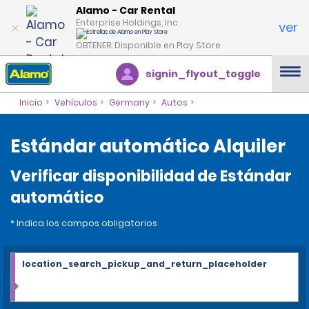
Alamo - Car Rental
Enterprise Holdings, Inc.
ver
OBTENER: Disponible en Play Store
signin_flyout_toggle
Inicio
Vehículos
Germany
Autos
Estándar automático Alquiler
Verificar disponibilidad de Estándar
automático
* Indica los campos obligatorios
location_search_pickup_and_return_placeholder