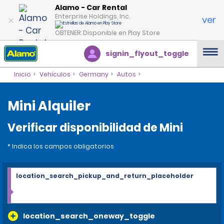
Alamo - Car Rental
Enterprise Holdings, Inc.
ver
OBTENER: Disponible en Play Store
signin_flyout_toggle
Inicio
Vehículos
Germany
Autos
Mini Alquiler
Verificar disponibilidad de Mini
* Indica los campos obligatorios
location_search_pickup_and_return_placeholder
location_search_oneway_toggle