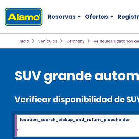
Reservas
Ofertas
Regist
Inicio
Vehículos
Germany
Vehículos utilitarios d
SUV grande automá
Verificar disponibilidad de 
location_search_pickup_and_return_placeholder