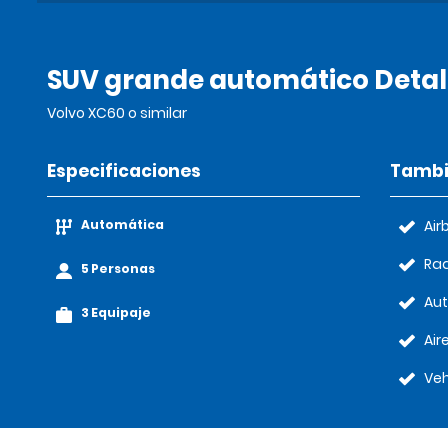
SUV grande automático Detal
Volvo XC60 o similar
Especificaciones
Tambi
Automática
Air
Rad
5 Personas
Au
3 Equipaje
Air
Veh