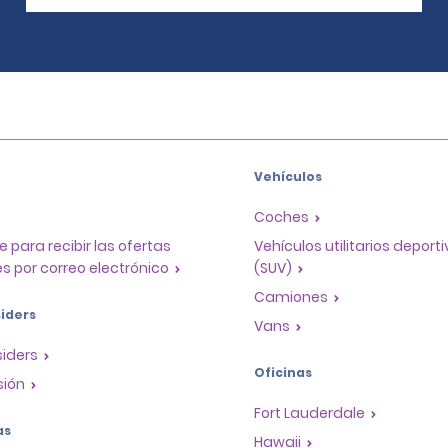
Vehículos
Coches
e para recibir las ofertas
Vehículos utilitarios deport
s por correo electrónico
(SUV)
Camiones
iders
Vans
siders
Oficinas
sión
Fort Lauderdale
as
Hawaii