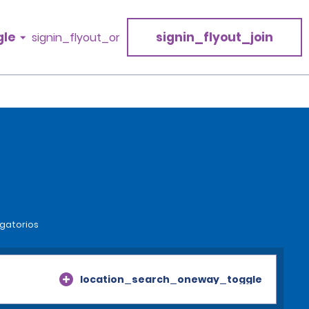
gle
signin_flyout_join
signin_flyout_or
igatorios
location_search_oneway_toggle