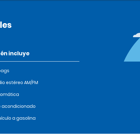
les
én incluye
bags
io estéreo AM/FM
tomática
e acondicionado
ículo a gasolina