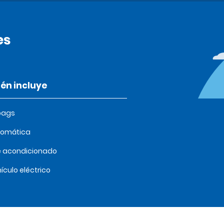
es
én incluye
bags
tomática
e acondicionado
ículo eléctrico