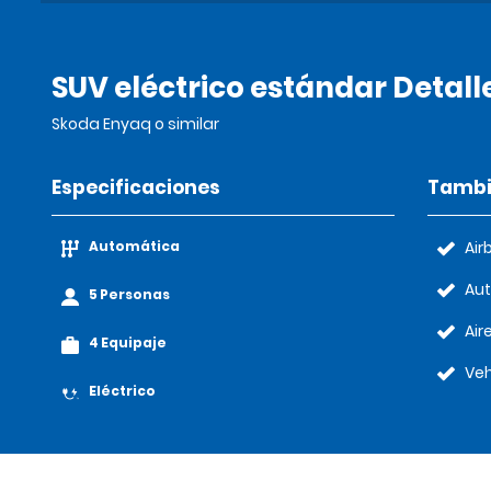
SUV eléctrico estándar Detall
Skoda Enyaq o similar
Especificaciones
Tambi
Automática
Air
Au
5 Personas
Air
4 Equipaje
Veh
Eléctrico