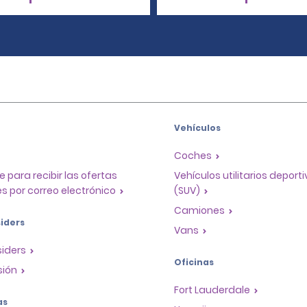
Vehículos
Coches
e para recibir las ofertas
Vehículos utilitarios deport
s por correo electrónico
(SUV)
Camiones
iders
Vans
siders
Oficinas
sión
Fort Lauderdale
as