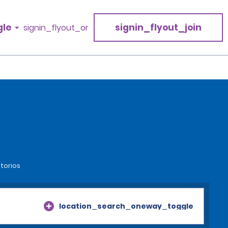
gle
signin_flyout_join
signin_flyout_or
atorios
location_search_oneway_toggle