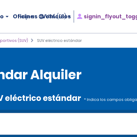
ro
Oficinas
Vehículos
signin_flyout_tog
Help
USA (ES)
eportivos (SUV)
SUV eléctrico estándar
ndar Alquiler
V eléctrico estándar
* Indica los campos oblig