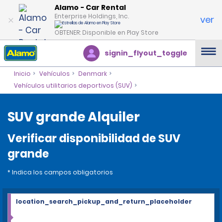
Alamo - Car Rental
Enterprise Holdings, Inc.
ver
OBTENER: Disponible en Play Store
signin_flyout_toggle
Inicio
Vehículos
Denmark
Vehículos utilitarios deportivos (SUV)
SUV grande Alquiler
Verificar disponibilidad de SUV
grande
* Indica los campos obligatorios
location_search_pickup_and_return_placeholder