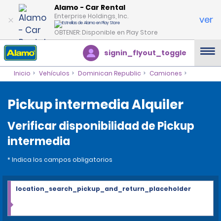
Alamo - Car Rental
Enterprise Holdings, Inc.
ver
OBTENER: Disponible en Play Store
signin_flyout_toggle
Inicio
Vehículos
Dominican Republic
Camiones
Pickup intermedia Alquiler
Verificar disponibilidad de Pickup
intermedia
* Indica los campos obligatorios
location_search_pickup_and_return_placeholder