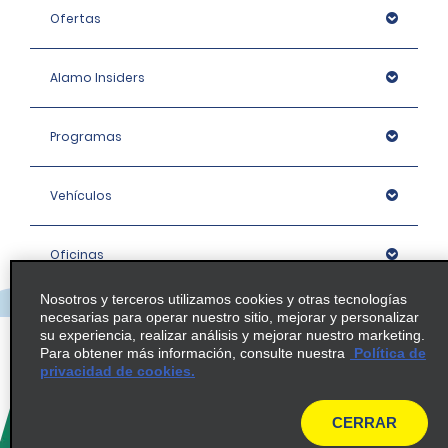
Ofertas
Alamo Insiders
Programas
Vehículos
Oficinas
Nosotros y terceros utilizamos cookies y otras tecnologías
Empresa
necesarias para operar nuestro sitio, mejorar y personalizar
su experiencia, realizar análisis y mejorar nuestro marketing.
Para obtener más información, consulte nuestra
Política de
privacidad de cookies.
Política / Mapa del sitio
CERRAR
© 2026 Enterprise Holdings, Inc. All rights Reserved.