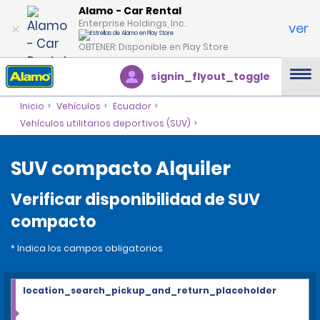
Alamo - Car Rental
Enterprise Holdings, Inc.
ver
OBTENER: Disponible en Play Store
signin_flyout_toggle
Inicio
Vehículos
Ecuador
Vehículos utilitarios deportivos (SUV)
SUV compacto Alquiler
Verificar disponibilidad de SUV
compacto
* Indica los campos obligatorios
location_search_pickup_and_return_placeholder