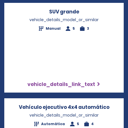
SUV grande
Opens in a new wi
vehicle_details_model_or_similar
Manual
5
3
vehicle_details_link_text
Vehículo ejecutivo 4x4 automático
Opens 
vehicle_details_model_or_similar
Automática
5
4