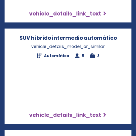
vehicle_details_link_text
SUV híbrido intermedio automático
Opens 
vehicle_details_model_or_similar
Automática
5
3
vehicle_details_link_text