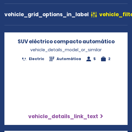
vehicle_grid_options_in_label
vehicle_filt
SUV eléctrico compacto automático
Opens 
vehicle_details_model_or_similar
Electric
Automática
5
2
vehicle_details_link_text