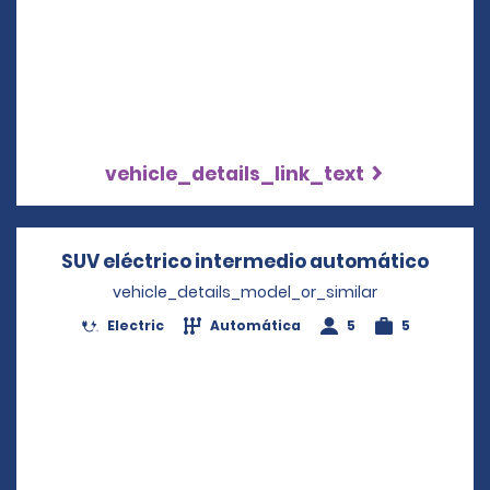
vehicle_details_link_text
SUV eléctrico intermedio automático
Opens
vehicle_details_model_or_similar
Electric
Automática
5
5