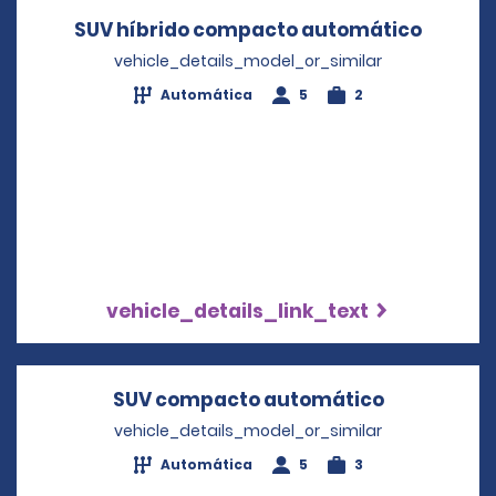
SUV híbrido compacto automático
Opens 
vehicle_details_model_or_similar
Automática
5
2
vehicle_details_link_text
SUV compacto automático
Opens in a
vehicle_details_model_or_similar
Automática
5
3