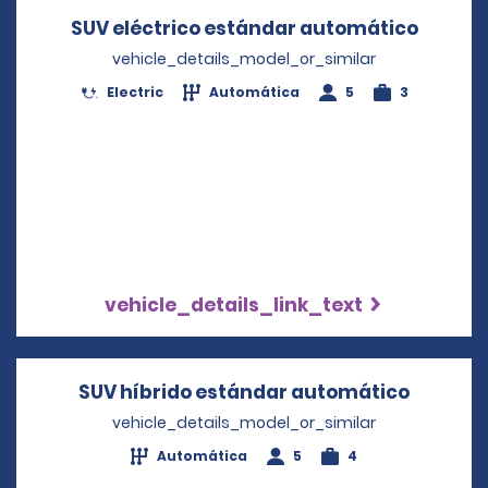
SUV eléctrico estándar automático
Opens 
vehicle_details_model_or_similar
Electric
Automática
5
3
vehicle_details_link_text
SUV híbrido estándar automático
Opens i
vehicle_details_model_or_similar
Automática
5
4