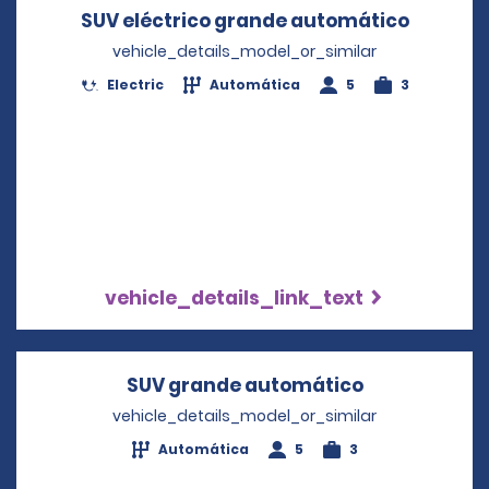
SUV eléctrico grande automático
Opens i
vehicle_details_model_or_similar
Electric
Automática
5
3
vehicle_details_link_text
SUV grande automático
Opens in a 
vehicle_details_model_or_similar
Automática
5
3