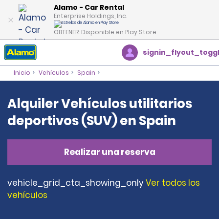
Alamo - Car Rental
Enterprise Holdings, Inc.
OBTENER: Disponible en Play Store
signin_flyout_togg
Inicio
Vehículos
Spain
Alquiler Vehículos utilitarios
deportivos (SUV) en Spain
Realizar una reserva
vehicle_grid_cta_showing_only
Ver todos los
vehículos