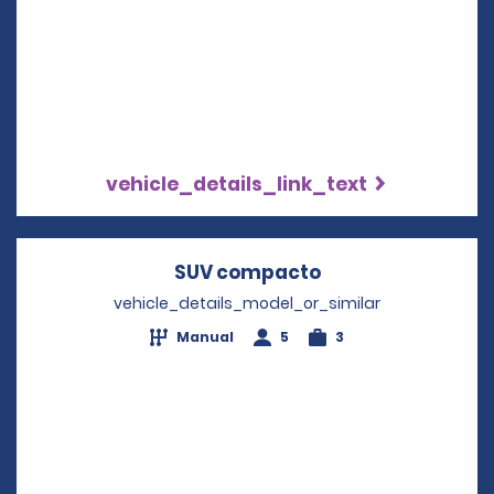
vehicle_details_link_text
SUV compacto
Opens in a new 
vehicle_details_model_or_similar
Manual
5
3