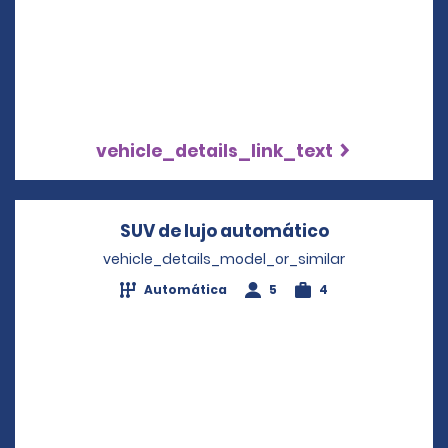
vehicle_details_link_text
SUV de lujo automático
Opens in a n
vehicle_details_model_or_similar
Automática
5
4