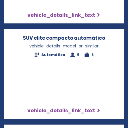
vehicle_details_link_text
SUV elite compacto automático
Opens in
vehicle_details_model_or_similar
Automática
5
3
vehicle_details_link_text