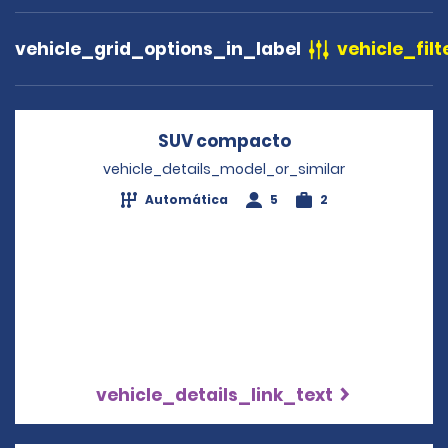
vehicle_grid_options_in_label
vehicle_filt
SUV compacto
Opens in a new 
vehicle_details_model_or_similar
Automática
5
2
vehicle_details_link_text