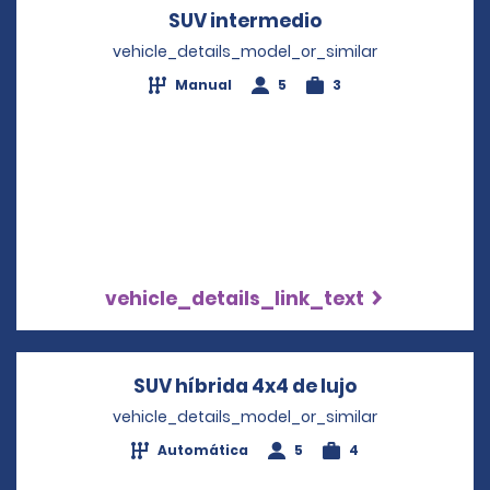
SUV intermedio
Opens in a new 
vehicle_details_model_or_similar
Manual
5
3
vehicle_details_link_text
SUV híbrida 4x4 de lujo
Opens in a n
vehicle_details_model_or_similar
Automática
5
4