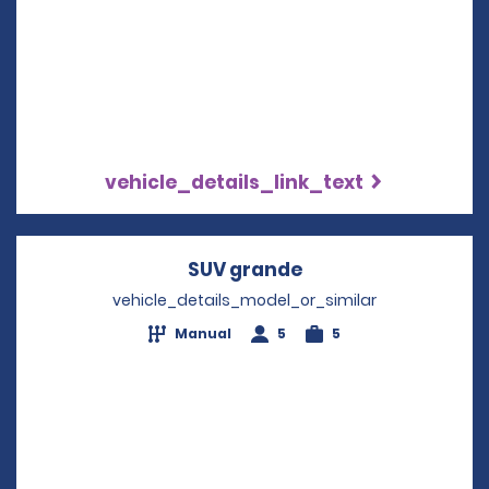
vehicle_details_link_text
SUV grande
Opens in a new wi
vehicle_details_model_or_similar
Manual
5
5