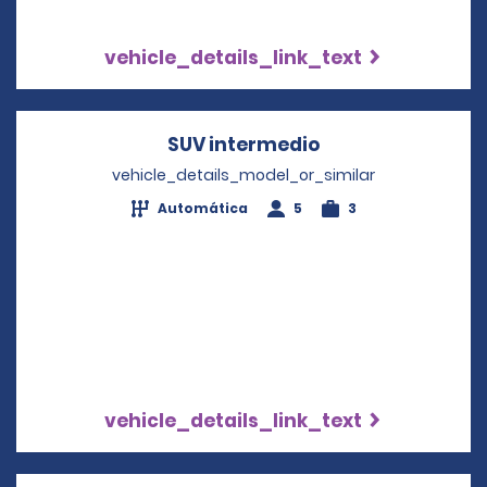
vehicle_details_link_text
SUV intermedio
Opens in a new 
vehicle_details_model_or_similar
Automática
5
3
vehicle_details_link_text