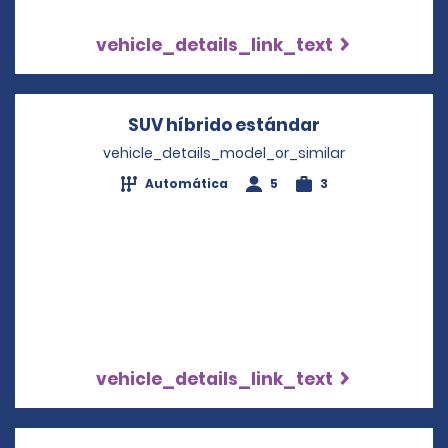
vehicle_details_link_text
SUV híbrido estándar
Opens in a n
vehicle_details_model_or_similar
Automática
5
3
vehicle_details_link_text