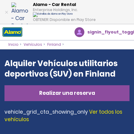
Alamo - Car Rental
Enterprise Holdings, Inc.
OBTENER: Disponible en Play Store
signin_flyout_togg
Inicio
Vehículos
Finland
Alquiler Vehículos utilitarios
deportivos (SUV) en Finland
Realizar una reserva
vehicle_grid_cta_showing_only
Ver todos los
vehículos