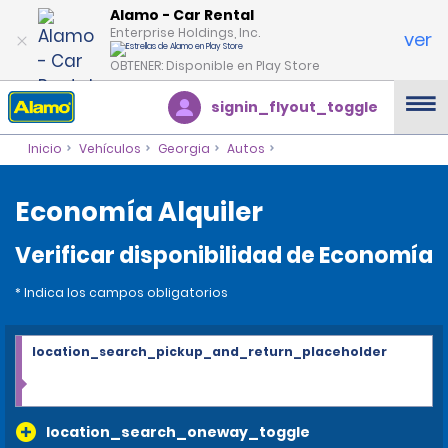
Alamo - Car Rental
Enterprise Holdings, Inc.
ver
OBTENER: Disponible en Play Store
signin_flyout_toggle
Inicio
Vehículos
Georgia
Autos
Economía Alquiler
Verificar disponibilidad de Economía
* Indica los campos obligatorios
location_search_pickup_and_return_placeholder
location_search_oneway_toggle