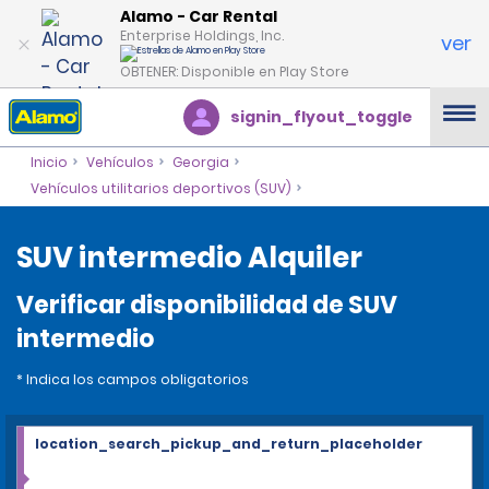
Alamo - Car Rental
Enterprise Holdings, Inc.
ver
OBTENER: Disponible en Play Store
signin_flyout_toggle
Inicio
Vehículos
Georgia
Vehículos utilitarios deportivos (SUV)
SUV intermedio Alquiler
Verificar disponibilidad de SUV
intermedio
* Indica los campos obligatorios
location_search_pickup_and_return_placeholder