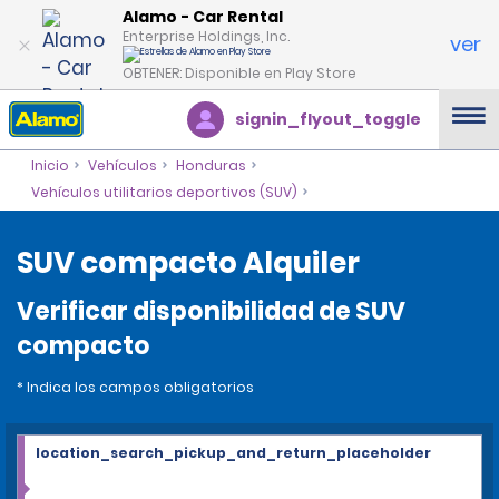
Alamo - Car Rental
Enterprise Holdings, Inc.
ver
OBTENER: Disponible en Play Store
signin_flyout_toggle
Inicio
Vehículos
Honduras
Vehículos utilitarios deportivos (SUV)
SUV compacto Alquiler
Verificar disponibilidad de SUV
compacto
* Indica los campos obligatorios
location_search_pickup_and_return_placeholder