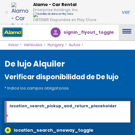
Alamo - Car Rental
Enterprise Holdings, Inc.
ver
OBTENER: Disponible en Play Store
signin_flyout_toggle
Inicio
Vehículos
Hungary
Autos
De lujo Alquiler
Verificar disponibilidad de De lujo
* Indica los campos obligatorios
location_search_pickup_and_return_placeholder
location_search_oneway_toggle