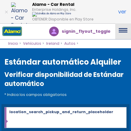
Alamo - Car Rental
Enterprise Holdings, Inc.
ver
OBTENER: Disponible en Play Store
signin_flyout_toggle
Inicio
Vehículos
Ireland
Autos
Estándar automático Alquiler
Verificar disponibilidad de Estándar
automático
* Indica los campos obligatorios
location_search_pickup_and_return_placeholder