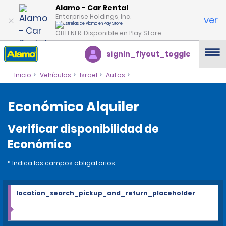
Alamo - Car Rental
Enterprise Holdings, Inc.
ver
OBTENER: Disponible en Play Store
signin_flyout_toggle
Inicio
Vehículos
Israel
Autos
Económico Alquiler
Verificar disponibilidad de
Económico
* Indica los campos obligatorios
location_search_pickup_and_return_placeholder