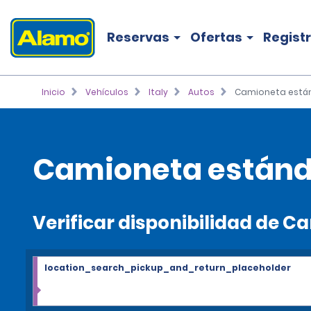
Reservas
Ofertas
Regist
Inicio
Vehículos
Italy
Autos
Camioneta está
Camioneta estánda
Verificar disponibilidad de 
location_search_pickup_and_return_placeholder