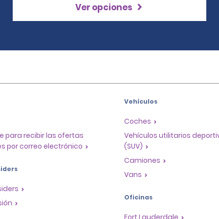
Ver opciones
Vehículos
Coches
e para recibir las ofertas
Vehículos utilitarios deport
s por correo electrónico
(SUV)
Camiones
iders
Vans
siders
Oficinas
sión
Fort Lauderdale