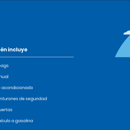
én incluye
bags
nual
e acondicionado
inturones de seguridad
uertas
ículo a gasolina