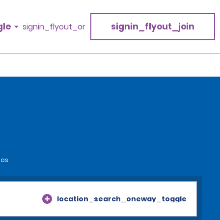
gle
signin_flyout_join
signin_flyout_or
ios
location_search_oneway_toggle