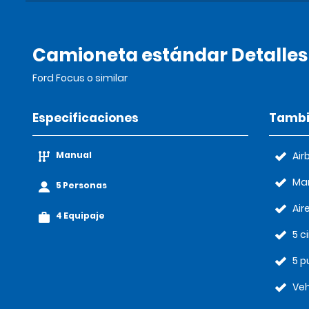
Camioneta estándar Detalles
Ford Focus o similar
Especificaciones
Tambi
Manual
Air
Ma
5 Personas
Air
4 Equipaje
5 c
5 p
Veh