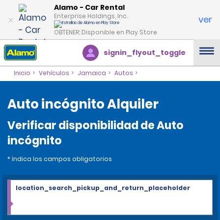
Alamo - Car Rental
Enterprise Holdings, Inc.
ver
OBTENER: Disponible en Play Store
signin_flyout_toggle
Inicio
Vehículos
Jamaica
Autos
Auto incógnito Alquiler
Verificar disponibilidad de Auto
incógnito
* Indica los campos obligatorios
location_search_pickup_and_return_placeholder