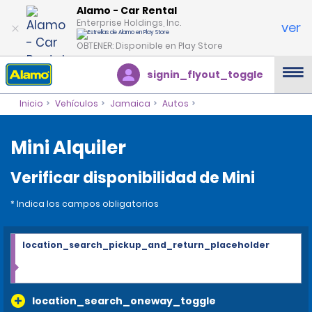
Alamo - Car Rental
Enterprise Holdings, Inc.
ver
OBTENER: Disponible en Play Store
signin_flyout_toggle
Inicio
Vehículos
Jamaica
Autos
Mini Alquiler
Verificar disponibilidad de Mini
* Indica los campos obligatorios
location_search_pickup_and_return_placeholder
location_search_oneway_toggle