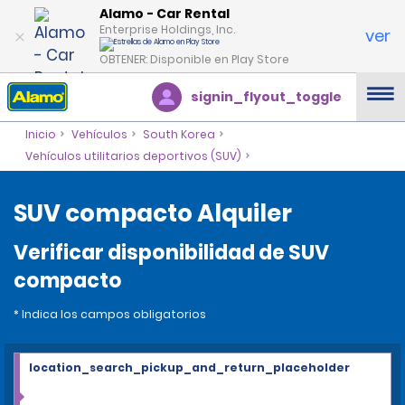
Alamo - Car Rental
Enterprise Holdings, Inc.
ver
OBTENER: Disponible en Play Store
signin_flyout_toggle
Inicio
Vehículos
South Korea
Vehículos utilitarios deportivos (SUV)
SUV compacto Alquiler
Verificar disponibilidad de SUV
compacto
* Indica los campos obligatorios
location_search_pickup_and_return_placeholder