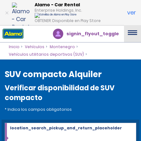
Alamo - Car Rental
Enterprise Holdings, Inc.
ver
OBTENER: Disponible en Play Store
signin_flyout_toggle
Inicio
Vehículos
Montenegro
Vehículos utilitarios deportivos (SUV)
SUV compacto Alquiler
Verificar disponibilidad de SUV
compacto
* Indica los campos obligatorios
location_search_pickup_and_return_placeholder