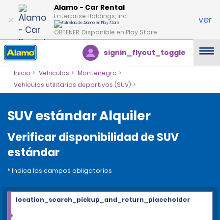
Alamo - Car Rental
Enterprise Holdings, Inc.
ver
OBTENER: Disponible en Play Store
signin_flyout_toggle
Inicio
Vehículos
Montenegro
Vehículos utilitarios deportivos (SUV)
SUV estándar Alquiler
Verificar disponibilidad de SUV
estándar
* Indica los campos obligatorios
location_search_pickup_and_return_placeholder