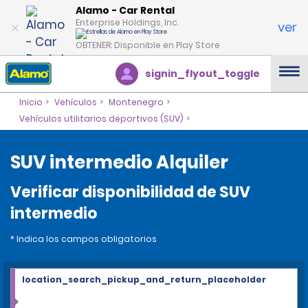
Alamo - Car Rental
Enterprise Holdings, Inc.
ver
OBTENER: Disponible en Play Store
signin_flyout_toggle
Inicio
Vehículos
Montenegro
Vehículos utilitarios deportivos (SUV)
SUV intermedio Alquiler
Verificar disponibilidad de SUV
intermedio
* Indica los campos obligatorios
location_search_pickup_and_return_placeholder