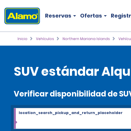
Reservas
Ofertas
Regist
Inicio
Vehículos
Northern Mariana Islands
Vehícu
SUV estándar Alqu
Verificar disponibilidad de S
location_search_pickup_and_return_placeholder