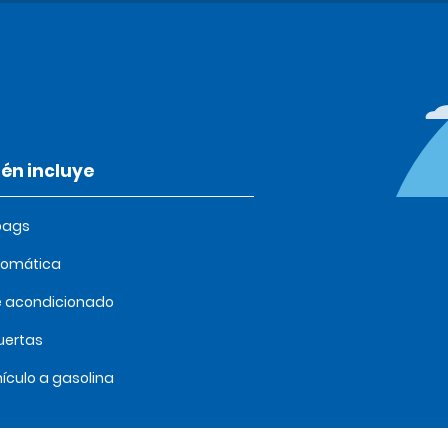
én incluye
bags
tomática
e acondicionado
uertas
ículo a gasolina