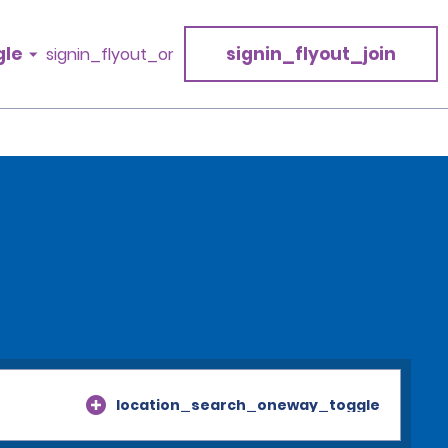
gle
signin_flyout_join
signin_flyout_or
location_search_oneway_toggle