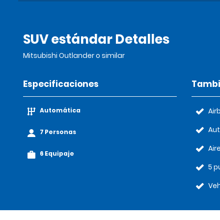
SUV estándar Detalles
Mitsubishi Outlander o similar
Especificaciones
Tambi
Automática
Air
Au
7 Personas
Air
6 Equipaje
5 p
Veh