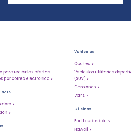
Vehículos
Coches
e para recibir las ofertas
Vehículos utilitarios deport
s por correo electrónico
(SUV)
Camiones
iders
Vans
siders
Oficinas
sión
Fort Lauderdale
as
Hawaii