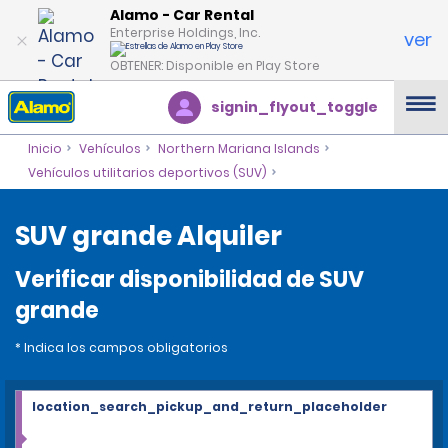
Alamo - Car Rental
Enterprise Holdings, Inc.
ver
OBTENER: Disponible en Play Store
signin_flyout_toggle
Inicio
Vehículos
Northern Mariana Islands
Vehículos utilitarios deportivos (SUV)
SUV grande Alquiler
Verificar disponibilidad de SUV
grande
* Indica los campos obligatorios
location_search_pickup_and_return_placeholder