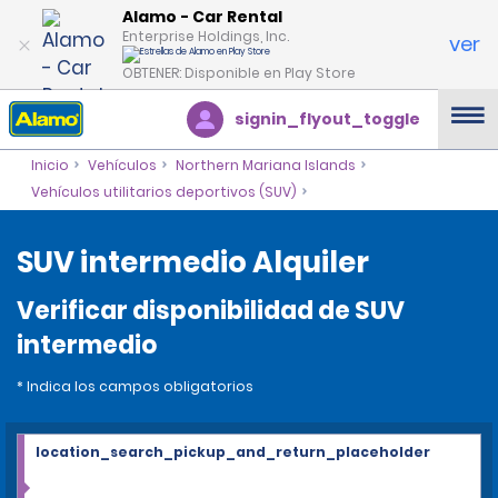
Alamo - Car Rental
Enterprise Holdings, Inc.
ver
OBTENER: Disponible en Play Store
signin_flyout_toggle
Inicio
Vehículos
Northern Mariana Islands
Vehículos utilitarios deportivos (SUV)
SUV intermedio Alquiler
Verificar disponibilidad de SUV
intermedio
* Indica los campos obligatorios
location_search_pickup_and_return_placeholder