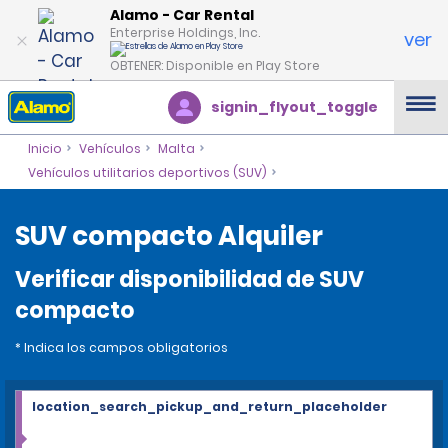
Alamo - Car Rental
Enterprise Holdings, Inc.
ver
OBTENER: Disponible en Play Store
signin_flyout_toggle
Inicio
Vehículos
Malta
Vehículos utilitarios deportivos (SUV)
SUV compacto Alquiler
Verificar disponibilidad de SUV
compacto
* Indica los campos obligatorios
location_search_pickup_and_return_placeholder