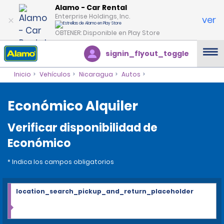
Alamo - Car Rental
Enterprise Holdings, Inc.
ver
OBTENER: Disponible en Play Store
signin_flyout_toggle
Inicio
Vehículos
Nicaragua
Autos
Económico Alquiler
Verificar disponibilidad de
Económico
* Indica los campos obligatorios
location_search_pickup_and_return_placeholder