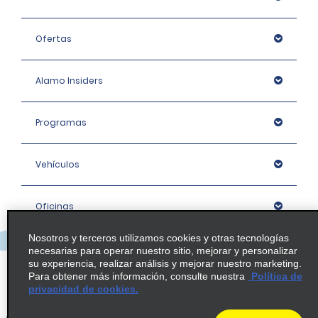
Ofertas
Alamo Insiders
Programas
Vehículos
Oficinas
Nosotros y terceros utilizamos cookies y otras tecnologías
Empresa
necesarias para operar nuestro sitio, mejorar y personalizar
su experiencia, realizar análisis y mejorar nuestro marketing.
Para obtener más información, consulte nuestra
Política de
privacidad de cookies.
Política / Mapa del sitio