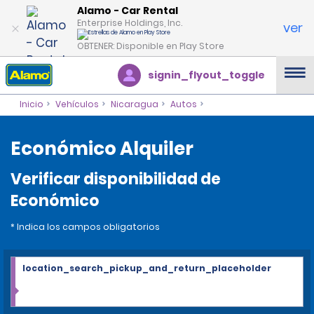
Alamo - Car Rental
Enterprise Holdings, Inc.
ver
OBTENER: Disponible en Play Store
signin_flyout_toggle
Inicio
Vehículos
Nicaragua
Autos
Económico Alquiler
Verificar disponibilidad de
Económico
* Indica los campos obligatorios
location_search_pickup_and_return_placeholder