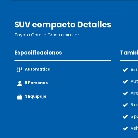
SUV compacto Detalles
Toyota Corolla Cross o similar
Especificaciones
Tambi
Automática
Air
Au
5 Personas
Air
3 Equipaje
5 c
5 p
Veh