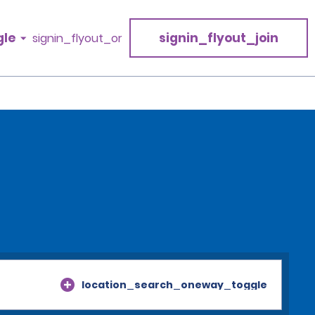
gle
signin_flyout_join
signin_flyout_or
location_search_oneway_toggle