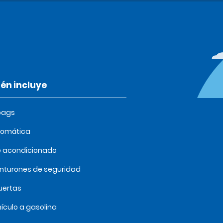
én incluye
bags
tomática
e acondicionado
inturones de seguridad
uertas
ículo a gasolina