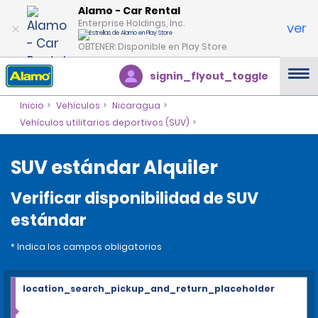
Alamo - Car Rental
Enterprise Holdings, Inc.
ver
OBTENER: Disponible en Play Store
signin_flyout_toggle
Inicio
Vehículos
Nicaragua
Vehículos utilitarios deportivos (SUV)
SUV estándar Alquiler
Verificar disponibilidad de SUV
estándar
* Indica los campos obligatorios
location_search_pickup_and_return_placeholder