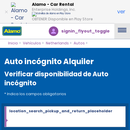
Alamo - Car Rental
Enterprise Holdings, Inc.
ver
OBTENER: Disponible en Play Store
signin_flyout_toggle
Inicio
Vehículos
Netherlands
Autos
Auto incógnito Alquiler
Verificar disponibilidad de Auto
incógnito
* Indica los campos obligatorios
location_search_pickup_and_return_placeholder