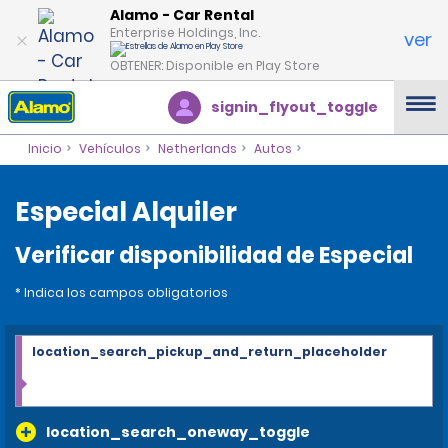
Alamo - Car Rental
Enterprise Holdings, Inc.
ver
OBTENER: Disponible en Play Store
signin_flyout_toggle
Inicio
Vehículos
Netherlands
Autos
Especial Alquiler
Verificar disponibilidad de Especial
* Indica los campos obligatorios
location_search_pickup_and_return_placeholder
location_search_oneway_toggle