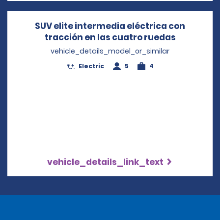
SUV elite intermedia eléctrica con
tracción en las cuatro ruedas
Opens in 
vehicle_details_model_or_similar
Electric
5
4
vehicle_details_link_text