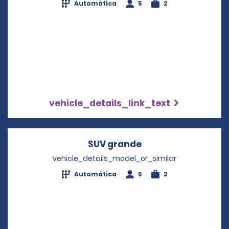
Automática
5
2
vehicle_details_link_text
SUV grande
Opens in a new wi
vehicle_details_model_or_similar
Automática
5
2