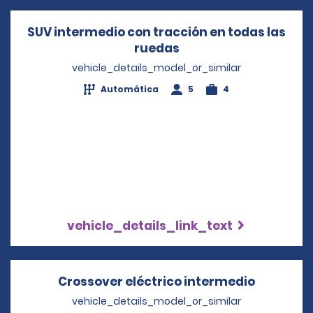
SUV intermedio con tracción en todas las
ruedas
Opens in a new wind
vehicle_details_model_or_similar
Automática
5
4
vehicle_details_link_text
Crossover eléctrico intermedio
Opens in
vehicle_details_model_or_similar