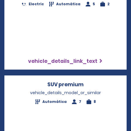
Electric
Automática
5
2
vehicle_details_link_text
SUV premium
Opens in a new w
vehicle_details_model_or_similar
Automática
7
8