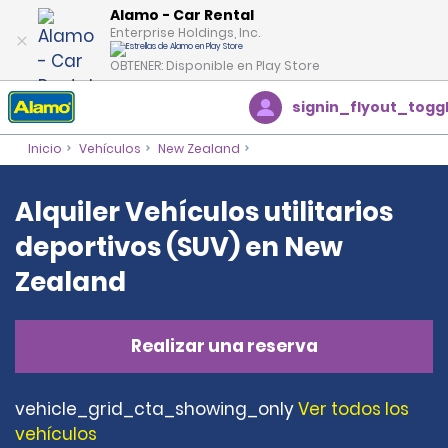
Alamo - Car Rental
Enterprise Holdings, Inc.
OBTENER: Disponible en Play Store
signin_flyout_togg
Inicio
Vehículos
New Zealand
Alquiler Vehículos utilitarios
deportivos (SUV) en New
Zealand
Realizar una reserva
vehicle_grid_cta_showing_only
Ver todos los
vehículos