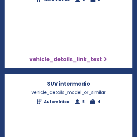
vehicle_details_link_text
SUV intermedio
Opens in a new 
vehicle_details_model_or_similar
Automática
5
4