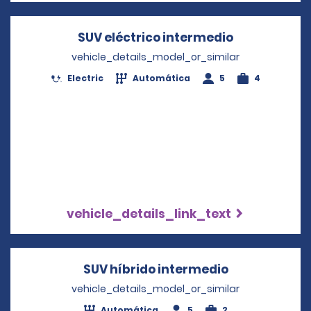
SUV eléctrico intermedio
Opens in a 
vehicle_details_model_or_similar
Electric
Automática
5
4
vehicle_details_link_text
SUV híbrido intermedio
Opens in a n
vehicle_details_model_or_similar
Automática
5
2