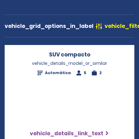
vehicle_grid_options_in_label
vehicle_filt
SUV compacto
Opens in a new 
vehicle_details_model_or_similar
Automática
5
2
vehicle_details_link_text