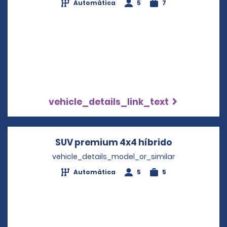
Automática
5
7
vehicle_details_link_text
SUV premium 4x4 híbrido
Opens in a 
vehicle_details_model_or_similar
Automática
5
5