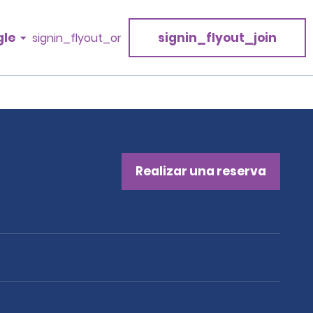
gle
signin_flyout_join
signin_flyout_or
Realizar una reserva