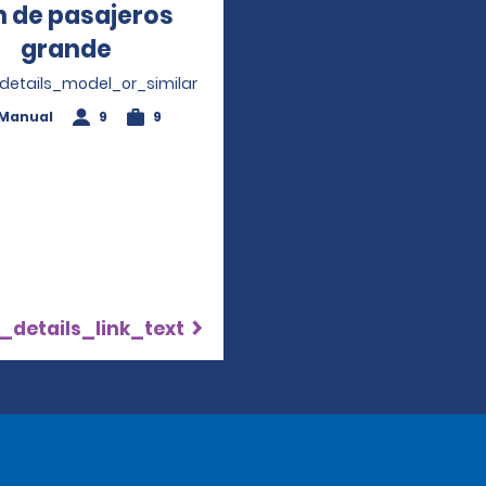
 de pasajeros
grande
Opens in a new window
_details_model_or_similar
Manual
9
9
_details_link_text