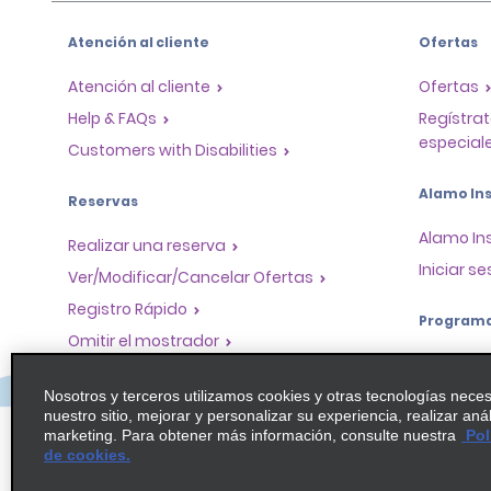
Atención al cliente
Ofertas
Atención al cliente
Ofertas
Help & FAQs
Regístrat
especiale
Customers with Disabilities
Alamo Ins
Reservas
Alamo In
Realizar una reserva
Iniciar se
Ver/Modificar/Cancelar Ofertas
Registro Rápido
Program
Omitir el mostrador
Program
Viajes realizados / Recibos
socios
Nosotros y terceros utilizamos cookies y otras tecnologías nece
Alquiler de autos solo de ida
nuestro sitio, mejorar y personalizar su experiencia, realizar aná
Oportuni
marketing. Para obtener más información, consulte nuestra
Pol
globales
de cookies.
Agentes 