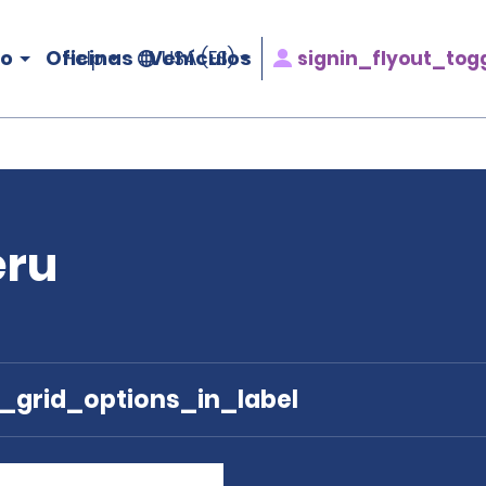
ro
Oficinas
Vehículos
signin_flyout_tog
Help
USA (ES)
eru
e_grid_options_in_label