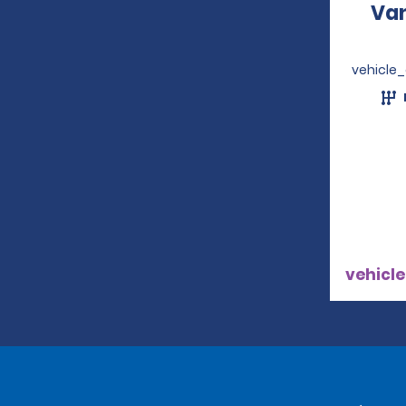
Van
vehicle
vehicle