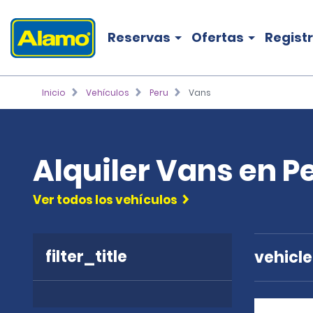
Reservas
Ofertas
Regist
Inicio
Vehículos
Peru
Vans
Alquiler Vans en P
Ver todos los vehículos
filter_title
vehicl