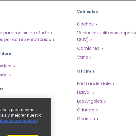
Vehículos
Coches
e para recibir las ofertas
Vehículos utilitarios deport
s por correo electrónico
(SUV)
Camiones
iders
Vans
siders
Oficinas
sión
Fort Lauderdale
as
Hawaii
a de recompensas para
Los Ángeles
Orlando
sarias para operar
lisis y mejorar nuestro
dades de franquicias
Oficinas
ítica de privacidad
de viaje