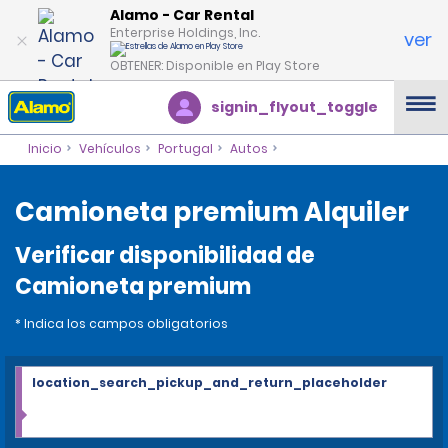
Alamo - Car Rental
Enterprise Holdings, Inc.
ver
OBTENER: Disponible en Play Store
signin_flyout_toggle
Inicio
Vehículos
Portugal
Autos
Camioneta premium Alquiler
Verificar disponibilidad de
Camioneta premium
* Indica los campos obligatorios
location_search_pickup_and_return_placeholder