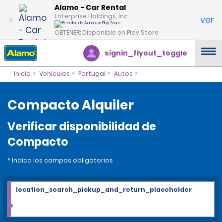
Alamo - Car Rental
Enterprise Holdings, Inc.
ver
OBTENER: Disponible en Play Store
signin_flyout_toggle
Inicio
Vehículos
Portugal
Autos
Compacto Alquiler
Verificar disponibilidad de
Compacto
* Indica los campos obligatorios
location_search_pickup_and_return_placeholder