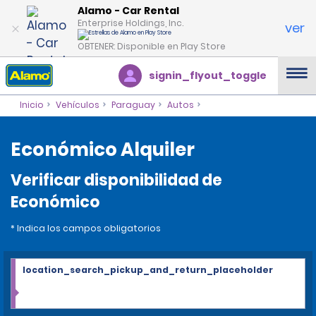
Alamo - Car Rental
Enterprise Holdings, Inc.
ver
OBTENER: Disponible en Play Store
signin_flyout_toggle
Inicio
Vehículos
Paraguay
Autos
Económico Alquiler
Verificar disponibilidad de
Económico
* Indica los campos obligatorios
location_search_pickup_and_return_placeholder