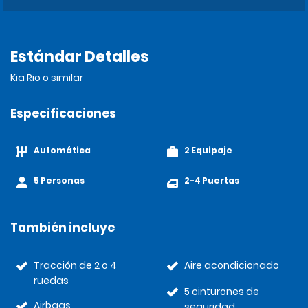
Estándar Detalles
Kia Rio o similar
Especificaciones
Automática
2 Equipaje
5 Personas
2-4 Puertas
También incluye
Tracción de 2 o 4
Aire acondicionado
ruedas
5 cinturones de
Airbags
seguridad