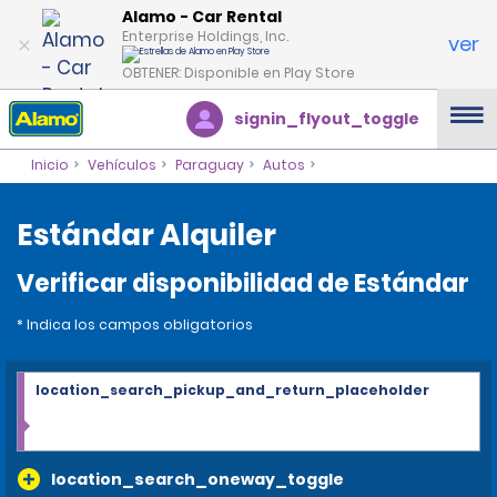
Alamo - Car Rental
Enterprise Holdings, Inc.
ver
OBTENER: Disponible en Play Store
signin_flyout_toggle
Inicio
Vehículos
Paraguay
Autos
Estándar Alquiler
Verificar disponibilidad de Estándar
* Indica los campos obligatorios
location_search_pickup_and_return_placeholder
location_search_oneway_toggle