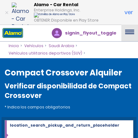
Alamo - Car Rental
Enterprise Holdings, Inc.
ver
OBTENER: Disponible en Play Store
signin_flyout_toggle
Inicio
Vehículos
Saudi Arabia
Vehículos utilitarios deportivos (SUV)
Compact Crossover Alquiler
Verificar disponibilidad de Compact
Crossover
* Indica los campos obligatorios
location_search_pickup_and_return_placeholder