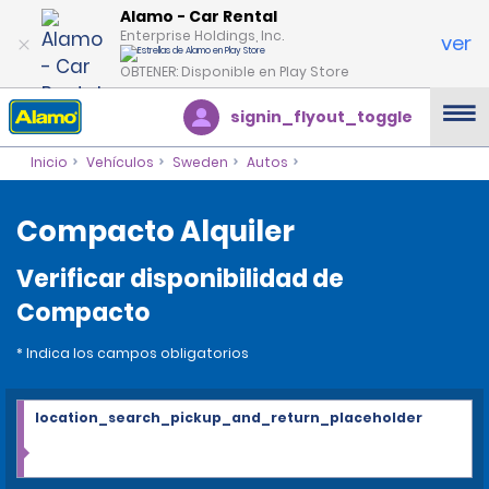
Alamo - Car Rental
Enterprise Holdings, Inc.
ver
OBTENER: Disponible en Play Store
signin_flyout_toggle
Inicio
Vehículos
Sweden
Autos
Compacto Alquiler
Verificar disponibilidad de
Compacto
* Indica los campos obligatorios
location_search_pickup_and_return_placeholder