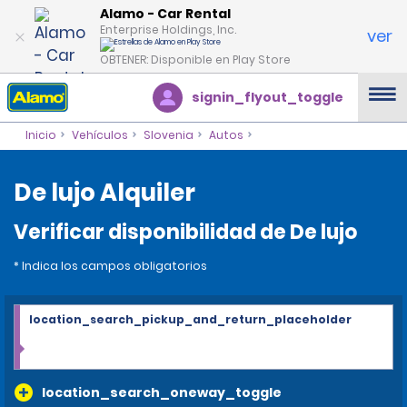
Alamo - Car Rental
Enterprise Holdings, Inc.
ver
OBTENER: Disponible en Play Store
signin_flyout_toggle
Inicio
Vehículos
Slovenia
Autos
De lujo Alquiler
Verificar disponibilidad de De lujo
* Indica los campos obligatorios
location_search_pickup_and_return_placeholder
location_search_oneway_toggle