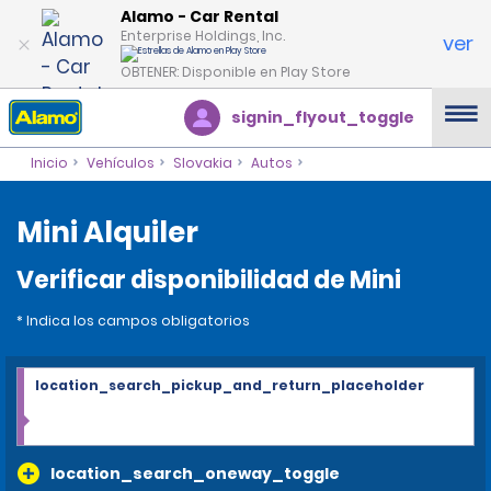
Alamo - Car Rental
Enterprise Holdings, Inc.
ver
OBTENER: Disponible en Play Store
signin_flyout_toggle
Inicio
Vehículos
Slovakia
Autos
Mini Alquiler
Verificar disponibilidad de Mini
* Indica los campos obligatorios
location_search_pickup_and_return_placeholder
location_search_oneway_toggle