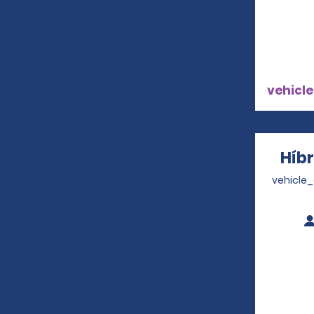
vehicle
Híb
vehicle