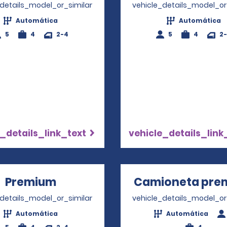
_details_model_or_similar
vehicle_details_model_or
Automática
Automática
5
4
2-4
5
4
2
_details_link_text
vehicle_details_link
Premium
Opens in a new window
Camioneta pre
_details_model_or_similar
vehicle_details_model_or
Automática
Automática