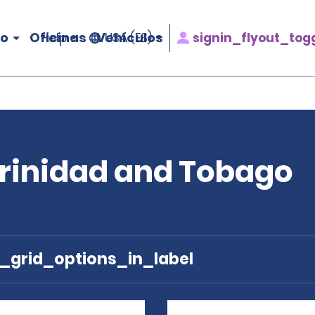
ro
Oficinas
Vehículos
signin_flyout_tog
Help
USA (ES)
Trinidad and Tobago
e_grid_options_in_label