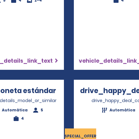
5
4
2-4
4
_details_link_text
vehicle_details_link
oneta estándar
Opens in a new window
drive_happy_dea
Opens
_details_model_or_similar
drive_happy_deal_c
Automática
5
Automática
4
SPECIAL_OFFER