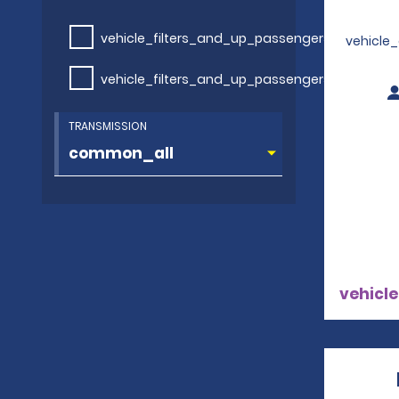
vehicle_filters_and_up_passengers
vehicle
vehicle_filters_and_up_passengers
TRANSMISSION
vehicle