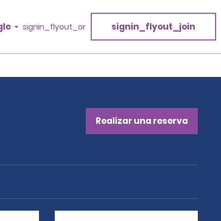
gle
signin_flyout_join
signin_flyout_or
Realizar una reserva