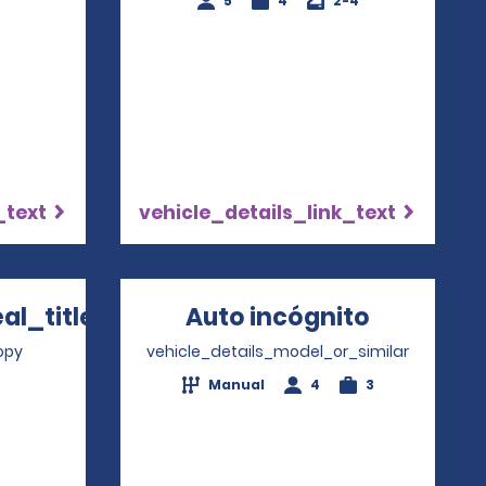
5
4
2-4
_text
vehicle_details_link_text
l_title
Auto incógnito
Opens in
 in a new window
opy
vehicle_details_model_or_similar
Manual
4
3