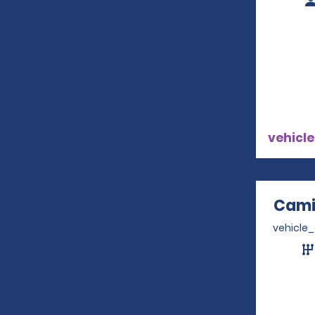
vehicle
Cami
vehicle