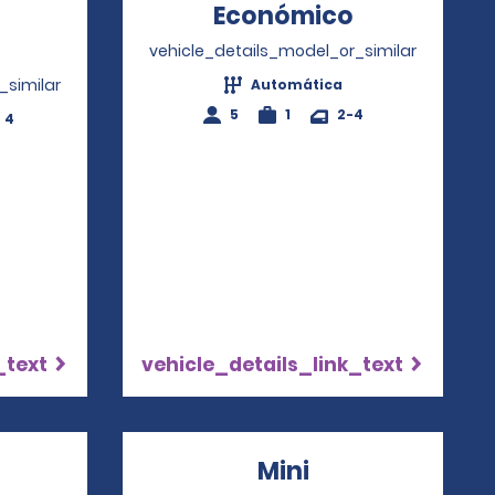
Económico
Opens in a
Opens in a new window
vehicle_details_model_or_similar
_similar
Automática
5
1
2-4
4
_text
vehicle_details_link_text
ens in a new window
Mini
Opens in a ne