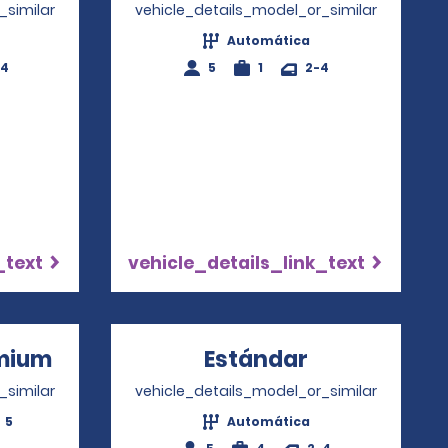
_similar
vehicle_details_model_or_similar
Automática
-4
5
1
2-4
_text
vehicle_details_link_text
mium
Opens in a new window
Estándar
Opens in a 
_similar
vehicle_details_model_or_similar
5
Automática