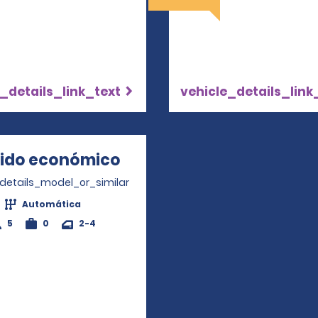
_details_link_text
vehicle_details_link
rido económico
Opens in a new window
_details_model_or_similar
Automática
5
0
2-4