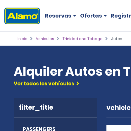
Reservas
Ofertas
Regist
Inicio
Vehículos
Trinidad and Tobago
Autos
Alquiler Autos en 
Ver todos los vehículos
filter_title
vehicl
PASSENGERS