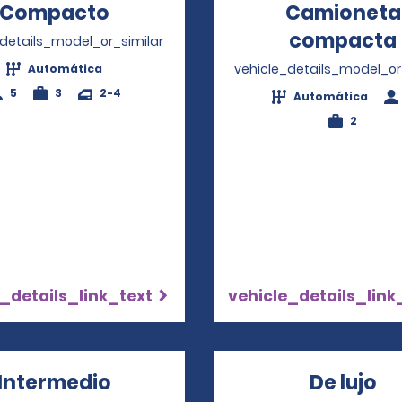
Compacto
Opens in a new window
Camioneta
compacta
_details_model_or_similar
vehicle_details_model_or
Automática
5
3
2-4
Automática
2
_details_link_text
vehicle_details_link
Intermedio
Opens in a new window
De lujo
Op