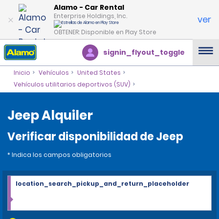
Alamo - Car Rental
Enterprise Holdings, Inc.
ver
OBTENER: Disponible en Play Store
signin_flyout_toggle
Inicio
Vehículos
United States
Vehículos utilitarios deportivos (SUV)
Jeep Alquiler
Verificar disponibilidad de Jeep
* Indica los campos obligatorios
location_search_pickup_and_return_placeholder