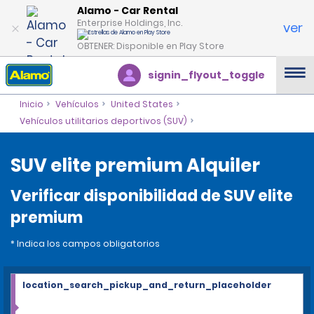
Alamo - Car Rental
Enterprise Holdings, Inc.
ver
OBTENER: Disponible en Play Store
signin_flyout_toggle
Inicio
Vehículos
United States
Vehículos utilitarios deportivos (SUV)
SUV elite premium Alquiler
Verificar disponibilidad de SUV elite
premium
* Indica los campos obligatorios
location_search_pickup_and_return_placeholder