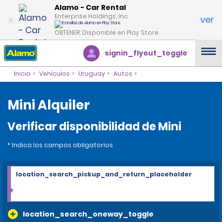
Alamo - Car Rental
Enterprise Holdings, Inc.
ver
OBTENER: Disponible en Play Store
signin_flyout_toggle
Inicio
Vehículos
Uruguay
Autos
Mini Alquiler
Verificar disponibilidad de Mini
* Indica los campos obligatorios
location_search_pickup_and_return_placeholder
location_search_oneway_toggle