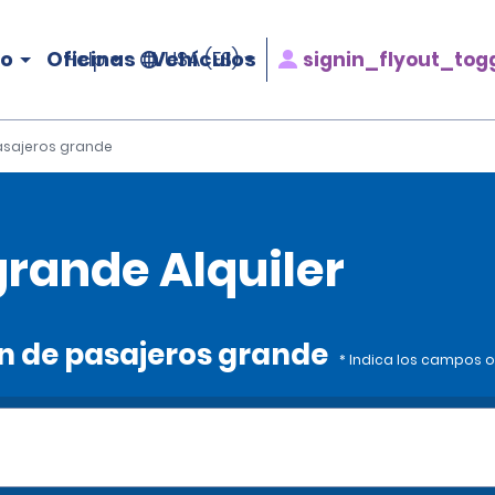
ro
Oficinas
Vehículos
signin_flyout_tog
Help
USA (ES)
asajeros grande
grande Alquiler
an de pasajeros grande
* Indica los campos o