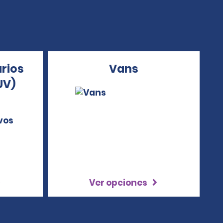
arios
Vans
UV)
Ver opciones