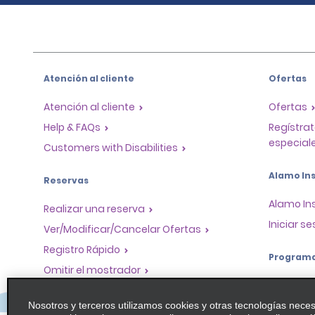
Atención al cliente
Ofertas
Atención al cliente
Ofertas
Help & FAQs
Regístrat
especiale
Customers with Disabilities
Alamo Ins
Reservas
Alamo In
Realizar una reserva
Iniciar se
Ver/Modificar/Cancelar Ofertas
Registro Rápido
Program
Omitir el mostrador
Program
Viajes realizados / Recibos
socios
Nosotros y terceros utilizamos cookies y otras tecnologías nece
Alquiler de autos solo de ida