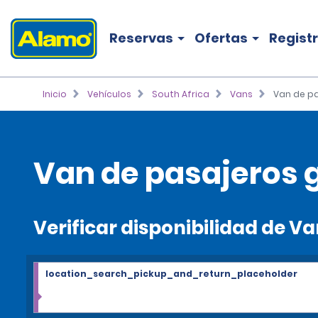
Reservas
Ofertas
Regist
Inicio
Vehículos
South Africa
Vans
Van de p
Van de pasajeros 
Verificar disponibilidad de V
location_search_pickup_and_return_placeholder