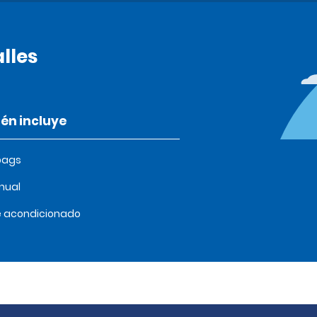
lles
én incluye
bags
nual
e acondicionado