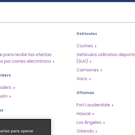
Vehículos
Coches
e para recibir las ofertas
Vehículos utilitarios deport
s por correo electrónico
(SUV)
Camiones
iders
Vans
siders
Oficinas
sión
Fort Lauderdale
as
Hawaii
a de recompensas para
Los Ángeles
Orlando
sarias para operar