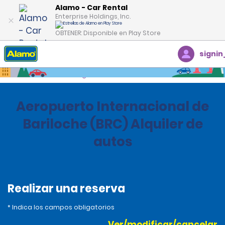
Alamo - Car Rental
Enterprise Holdings, Inc.
OBTENER: Disponible en Play Store
signin
Inicio
Oficinas
Argentina
Aeropuerto Internacional de
Bariloche (BRC) Alquiler de
autos
Realizar una reserva
* Indica los campos obligatorios
Ver/modificar/cancelar