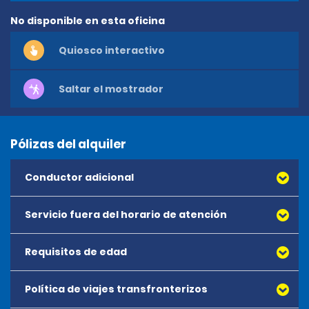
No disponible en esta oficina
Quiosco interactivo
Saltar el mostrador
Pólizas del alquiler
Conductor adicional
Servicio fuera del horario de atención
Requisitos de edad
Devoluciones fuera del horario de atención
Esta ubicación ofrece devoluciones fuera del horario de
atención. Durante la devolución fuera del horario de
Política de viajes transfronterizos
atención, estaciona el vehículo en un espacio de