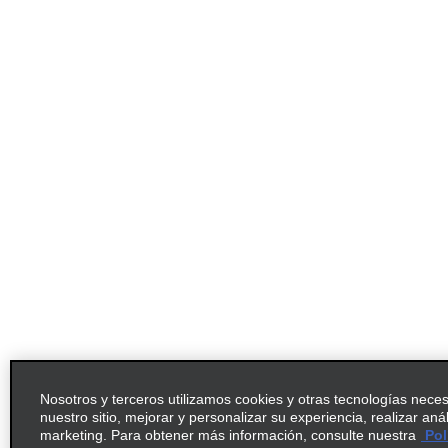
Nosotros y terceros utilizamos cookies y otras tecnologías nece
nuestro sitio, mejorar y personalizar su experiencia, realizar aná
marketing. Para obtener más información, consulte nuestra
Pol